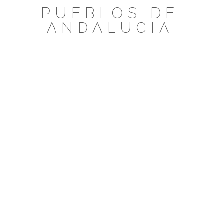
Saltar
PUEBLOS DE
al
ANDALUCIA
contenido