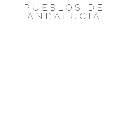
Saltar
PUEBLOS DE
al
ANDALUCIA
contenido