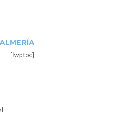
 ALMERÍA
[lwptoc]
el