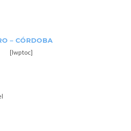
RO – CÓRDOBA
[lwptoc]
el