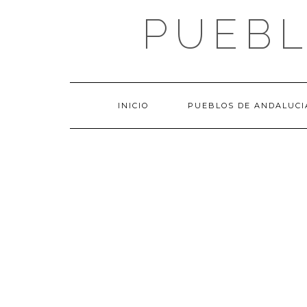
Saltar
PUEBL
al
contenido
INICIO
PUEBLOS DE ANDALUCI