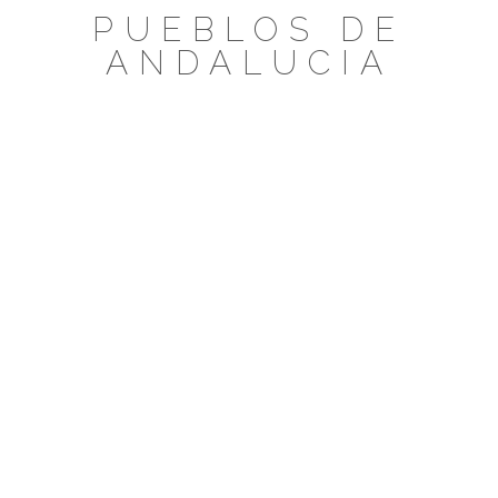
Saltar
PUEBLOS DE
al
ANDALUCIA
contenido