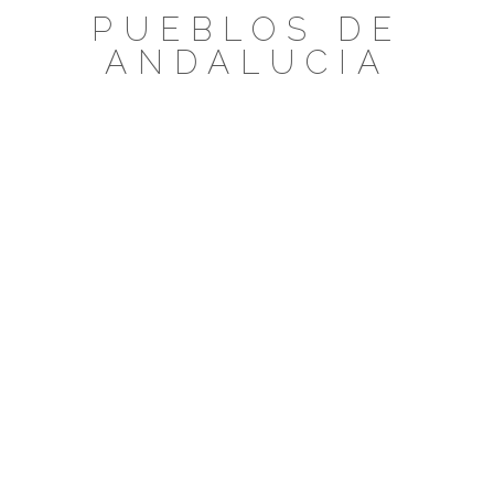
Saltar
PUEBLOS DE
al
ANDALUCIA
contenido