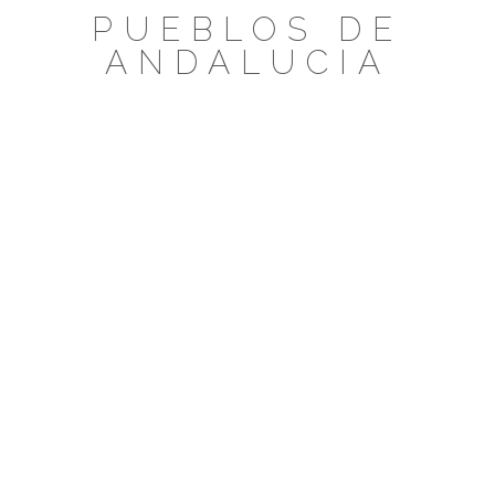
Saltar
PUEBLOS DE
al
ANDALUCIA
contenido