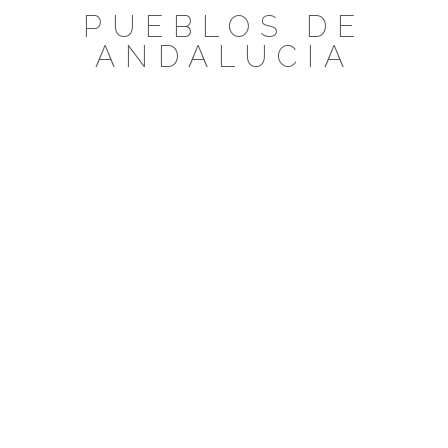
Saltar
PUEBLOS DE
al
ANDALUCIA
contenido