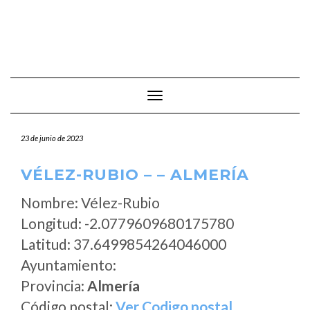
Cambiar modo de navegación
23 de junio de 2023
VÉLEZ-RUBIO – – ALMERÍA
Nombre: Vélez-Rubio
Longitud: -2.0779609680175780
Latitud: 37.6499854264046000
Ayuntamiento:
Provincia:
Almería
Código postal:
Ver Codigo postal