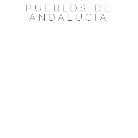
Saltar
PUEBLOS DE
al
ANDALUCIA
contenido