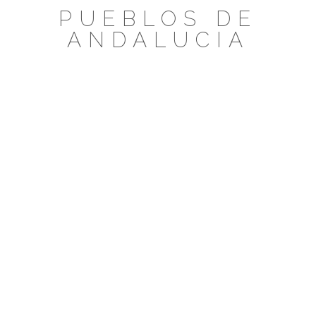
Saltar
PUEBLOS DE
al
ANDALUCIA
contenido