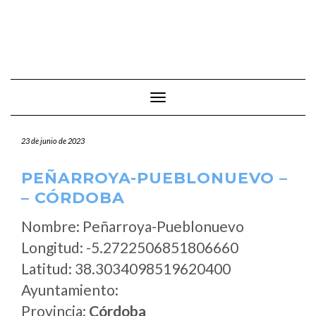
Cambiar modo de navegación
23 de junio de 2023
PEÑARROYA-PUEBLONUEVO –
– CÓRDOBA
Nombre: Peñarroya-Pueblonuevo
Longitud: -5.2722506851806660
Latitud: 38.3034098519620400
Ayuntamiento:
Provincia:
Córdoba