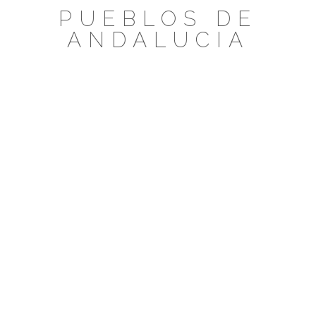
Saltar
PUEBLOS DE
al
ANDALUCIA
contenido