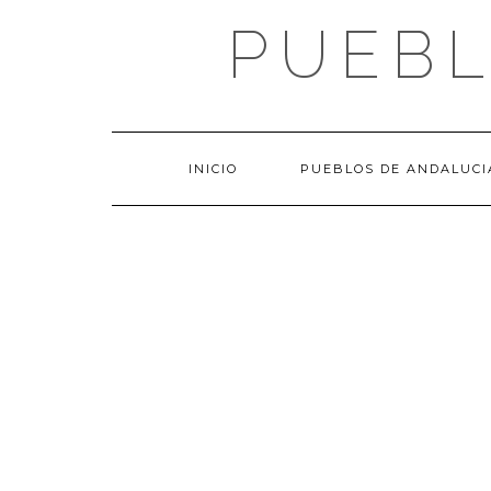
Saltar
PUEBL
al
contenido
INICIO
PUEBLOS DE ANDALUCI