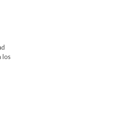
ad
 los