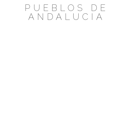
Saltar
PUEBLOS DE
al
ANDALUCIA
contenido