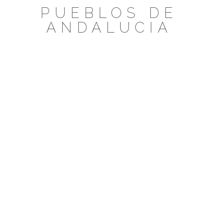
Saltar
PUEBLOS DE
al
ANDALUCIA
contenido