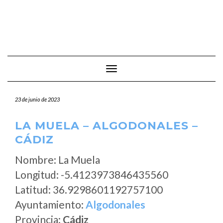
Cambiar modo de navegación
23 de junio de 2023
LA MUELA – ALGODONALES –
CÁDIZ
Nombre: La Muela
Longitud: -5.4123973846435560
Latitud: 36.9298601192757100
Ayuntamiento:
Algodonales
Provincia:
Cádiz