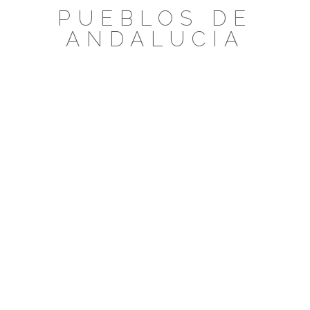
Saltar
PUEBLOS DE
al
ANDALUCIA
contenido