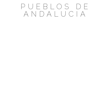
Saltar
PUEBLOS DE
al
ANDALUCIA
contenido