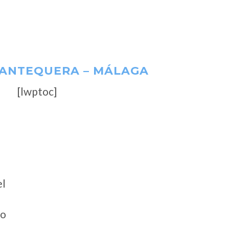
– ANTEQUERA – MÁLAGA
[lwptoc]
el
io