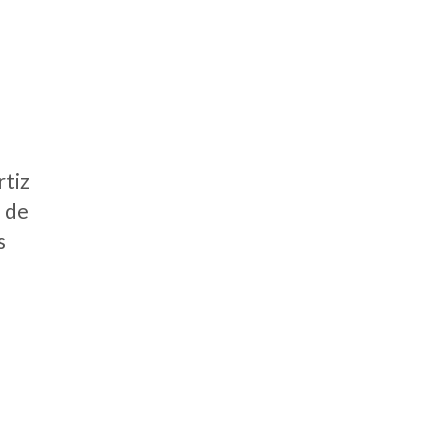
rtiz
d de
s