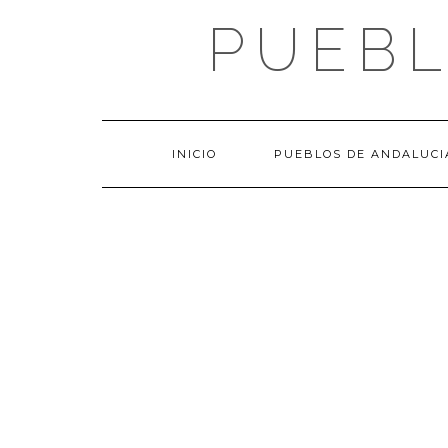
Saltar
PUEBL
al
contenido
INICIO
PUEBLOS DE ANDALUCI