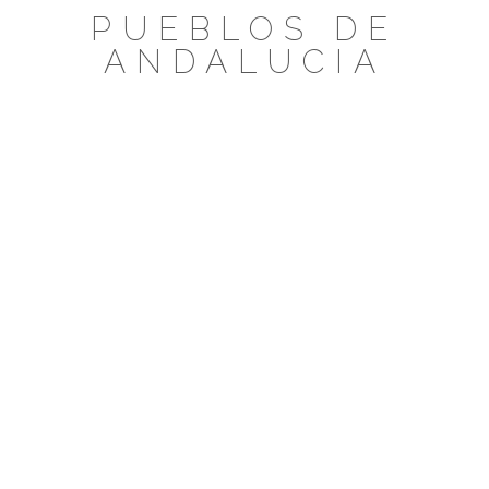
Saltar
PUEBLOS DE
al
ANDALUCIA
contenido