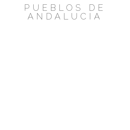
Saltar
PUEBLOS DE
al
ANDALUCIA
contenido