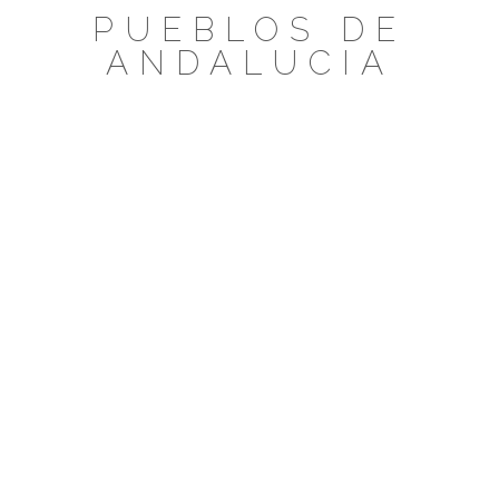
Saltar
PUEBLOS DE
al
ANDALUCIA
contenido