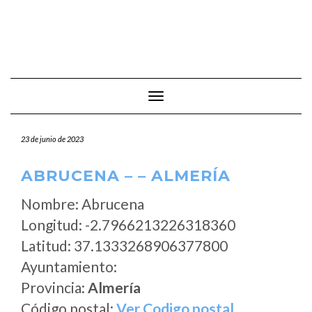
Cambiar modo de navegación
23 de junio de 2023
ABRUCENA – – ALMERÍA
Nombre: Abrucena
Longitud: -2.7966213226318360
Latitud: 37.1333268906377800
Ayuntamiento:
Provincia:
Almería
Código postal:
Ver Codigo postal