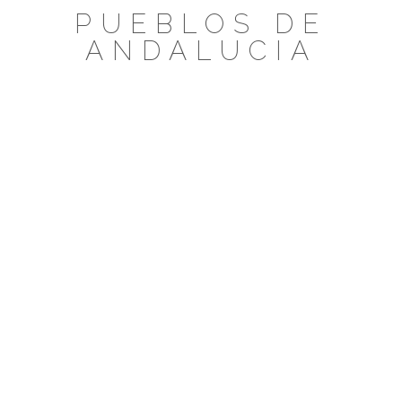
Saltar
PUEBLOS DE
al
ANDALUCIA
contenido