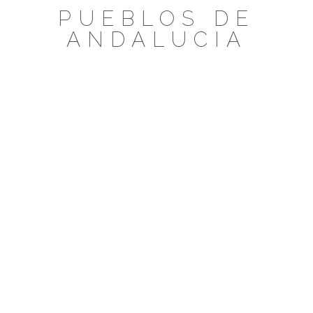
Saltar
PUEBLOS DE
al
ANDALUCIA
contenido