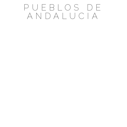
Saltar
PUEBLOS DE
al
ANDALUCIA
contenido