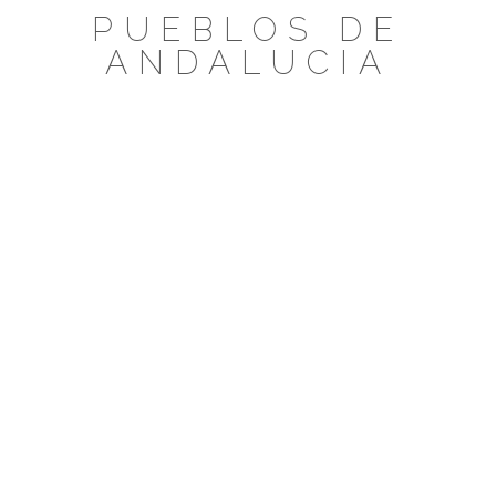
Saltar
PUEBLOS DE
al
ANDALUCIA
contenido