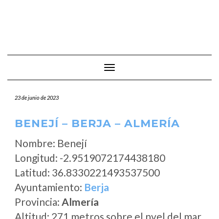
Cambiar modo de navegación
23 de junio de 2023
BENEJÍ – BERJA – ALMERÍA
Nombre: Benejí
Longitud: -2.9519072174438180
Latitud: 36.8330221493537500
Ayuntamiento:
Berja
Provincia:
Almería
Altitud: 271 metros sobre el nvel del mar.