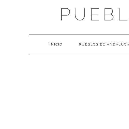
Saltar
PUEBL
al
contenido
INICIO
PUEBLOS DE ANDALUCI