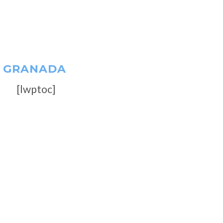
– GRANADA
[lwptoc]