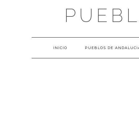
Saltar
PUEBL
al
contenido
INICIO
PUEBLOS DE ANDALUCI