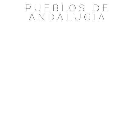
Saltar
PUEBLOS DE
al
ANDALUCIA
contenido