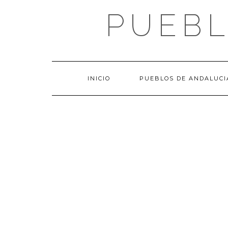
Saltar
PUEBL
al
contenido
INICIO
PUEBLOS DE ANDALUCI