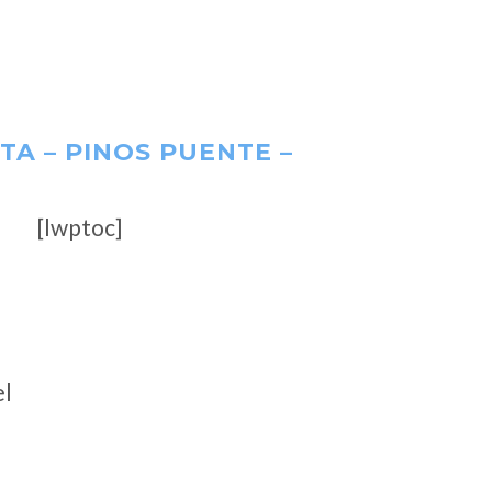
A – PINOS PUENTE –
[lwptoc]
el