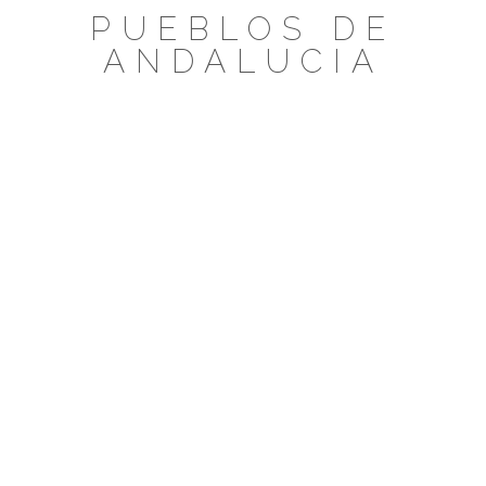
Saltar
PUEBLOS DE
al
ANDALUCIA
contenido