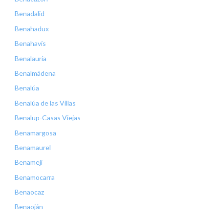
Benadalid
Benahadux
Benahavís
Benalauría
Benalmádena
Benalúa
Benalúa de las Villas
Benalup-Casas Viejas
Benamargosa
Benamaurel
Benamejí
Benamocarra
Benaocaz
Benaoján