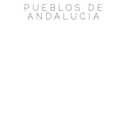
Saltar
PUEBLOS DE
al
ANDALUCIA
contenido