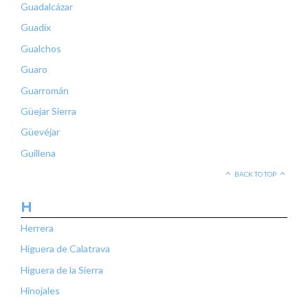
Guadalcázar
Guadix
Gualchos
Guaro
Guarromán
Güejar Sierra
Güevéjar
Guillena
BACK TO TOP
H
Herrera
Higuera de Calatrava
Higuera de la Sierra
Hinojales