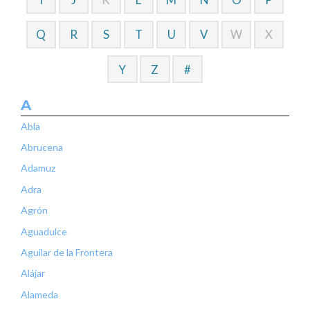
Q
R
S
T
U
V
W
X
Y
Z
#
A
Abla
Abrucena
Adamuz
Adra
Agrón
Aguadulce
Aguilar de la Frontera
Alájar
Alameda