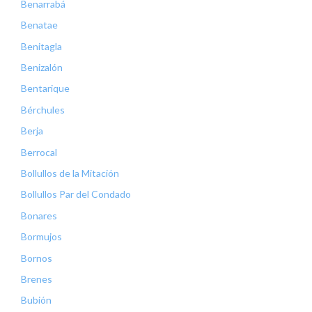
Benarrabá
Benatae
Benitagla
Benizalón
Bentarique
Bérchules
Berja
Berrocal
Bollullos de la Mitación
Bollullos Par del Condado
Bonares
Bormujos
Bornos
Brenes
Bubión