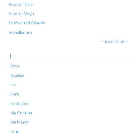
Huétor Tájar
Huétor Vega
Huévar del Aljarafe
Humilladero
BACK TO TOP
I
Ibros
Igualeja
Illar
Illora
Instinción
Isla Cristina
Isla Mayor
Istán