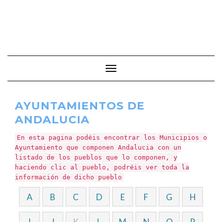
Cambiar modo de navegación
AYUNTAMIENTOS DE
ANDALUCIA
En esta pagina podéis encontrar los Municipios o
Ayuntamiento que componen Andalucia con un
listado de los pueblos que lo componen, y
haciendo clic al pueblo, podréis ver toda la
información de dicho pueblo
A
B
C
D
E
F
G
H
I
J
K
L
M
N
O
P