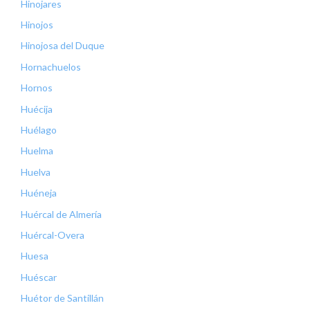
Hinojares
Hinojos
Hinojosa del Duque
Hornachuelos
Hornos
Huécija
Huélago
Huelma
Huelva
Huéneja
Huércal de Almería
Huércal-Overa
Huesa
Huéscar
Huétor de Santillán