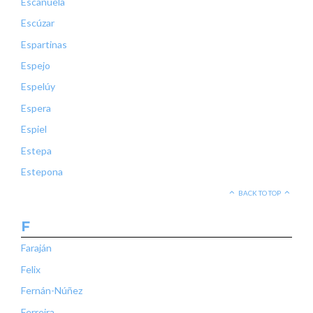
Escañuela
Escúzar
Espartinas
Espejo
Espelúy
Espera
Espiel
Estepa
Estepona
BACK TO TOP
F
Faraján
Felix
Fernán-Núñez
Ferreira