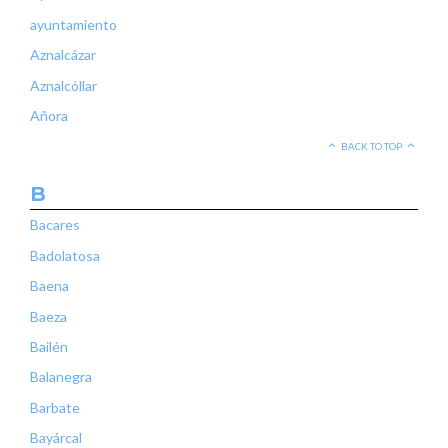
ayuntamiento
Aznalcázar
Aznalcóllar
Añora
BACK TO TOP
B
Bacares
Badolatosa
Baena
Baeza
Bailén
Balanegra
Barbate
Bayárcal