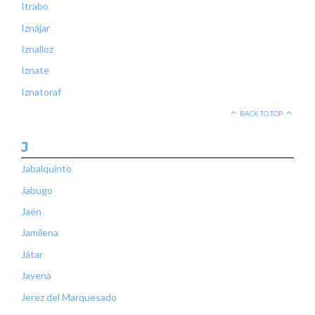
Itrabo
Iznájar
Iznalloz
Iznate
Iznatoraf
BACK TO TOP
J
Jabalquinto
Jabugo
Jaén
Jamilena
Játar
Jayena
Jerez del Marquesado