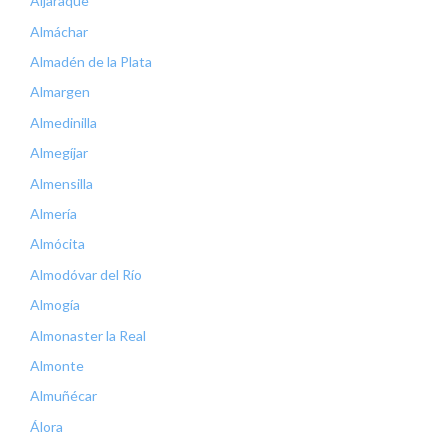
Aljaraque
Almáchar
Almadén de la Plata
Almargen
Almedinilla
Almegíjar
Almensilla
Almería
Almócita
Almodóvar del Río
Almogía
Almonaster la Real
Almonte
Almuñécar
Álora