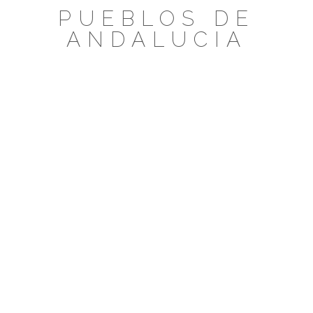
Saltar
PUEBLOS DE
al
ANDALUCIA
contenido