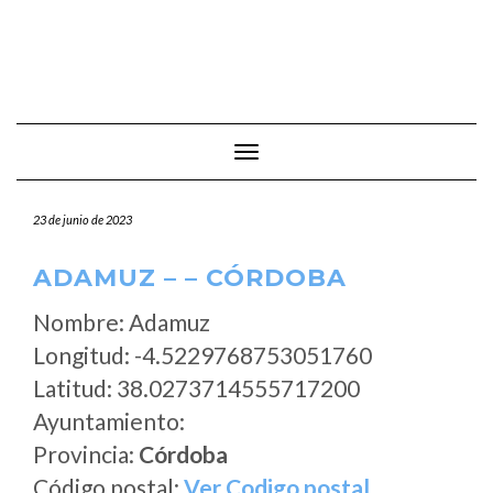
Cambiar modo de navegación
23 de junio de 2023
ADAMUZ – – CÓRDOBA
Nombre: Adamuz
Longitud: -4.5229768753051760
Latitud: 38.0273714555717200
Ayuntamiento:
Provincia:
Córdoba
Código postal:
Ver Codigo postal