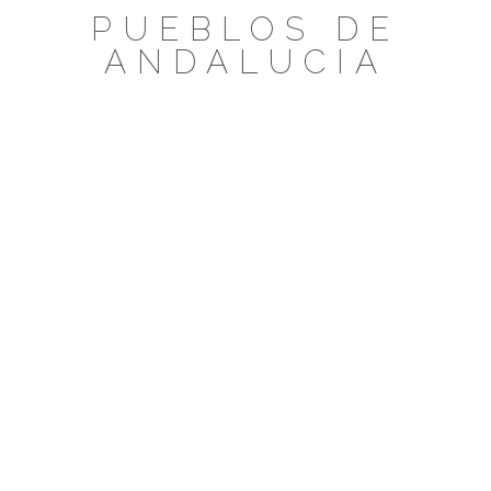
Saltar
PUEBLOS DE
al
ANDALUCIA
contenido