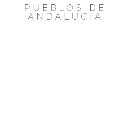
Saltar
PUEBLOS DE
al
ANDALUCIA
contenido