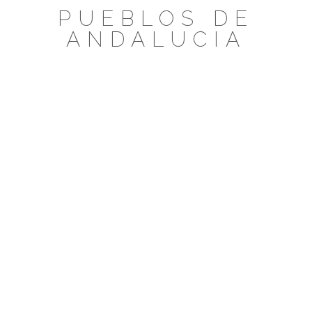
Saltar
PUEBLOS DE
al
ANDALUCIA
contenido