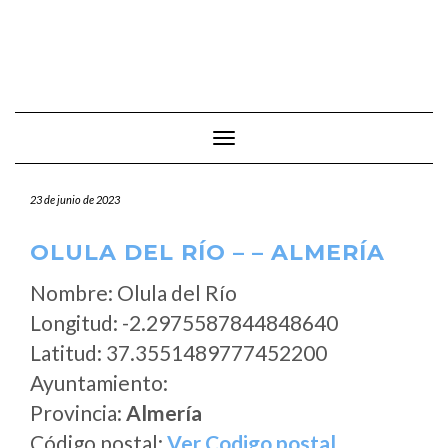
Cambiar modo de navegación
23 de junio de 2023
OLULA DEL RÍO – – ALMERÍA
Nombre: Olula del Río
Longitud: -2.2975587844848640
Latitud: 37.3551489777452200
Ayuntamiento:
Provincia:
Almería
Código postal:
Ver Codigo postal