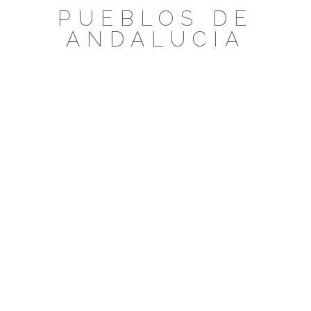
Saltar
PUEBLOS DE
al
ANDALUCIA
contenido