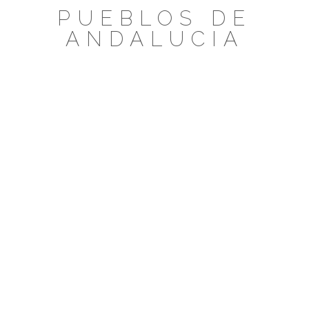
Saltar
PUEBLOS DE
al
ANDALUCIA
contenido