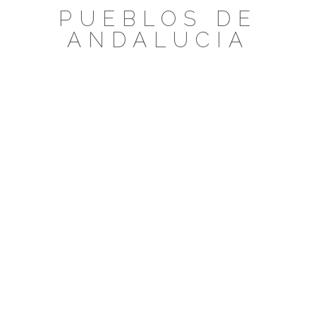
Saltar
PUEBLOS DE
al
ANDALUCIA
contenido