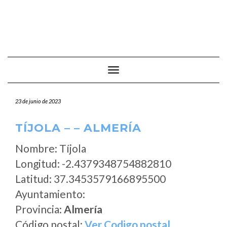
Cambiar modo de navegación
23 de junio de 2023
TÍJOLA – – ALMERÍA
Nombre: Tíjola
Longitud: -2.4379348754882810
Latitud: 37.3453579166895500
Ayuntamiento:
Provincia:
Almería
Código postal:
Ver Codigo postal