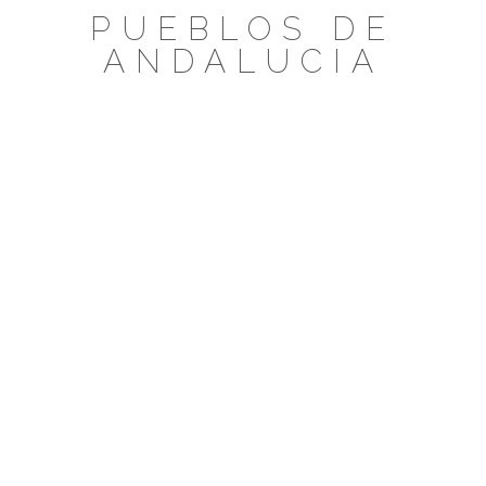
Saltar
PUEBLOS DE
al
ANDALUCIA
contenido