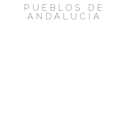
Saltar
PUEBLOS DE
al
ANDALUCIA
contenido