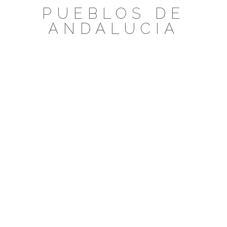
Saltar
PUEBLOS DE
al
ANDALUCIA
contenido