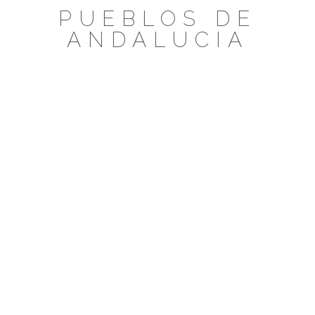
Saltar
PUEBLOS DE
al
ANDALUCIA
contenido