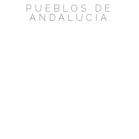
Saltar
PUEBLOS DE
al
ANDALUCIA
contenido