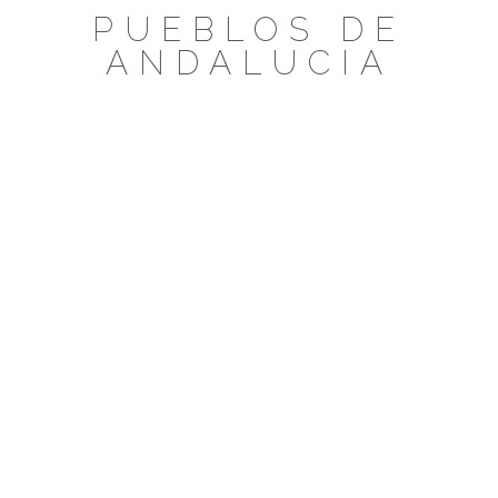
Saltar
PUEBLOS DE
al
ANDALUCIA
contenido