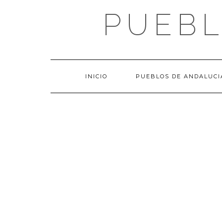
Saltar
PUEBL
al
contenido
INICIO
PUEBLOS DE ANDALUCI