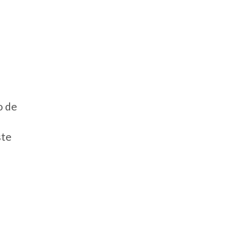
o de
ste