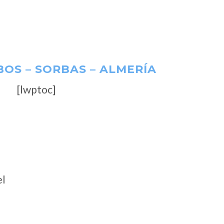
OS – SORBAS – ALMERÍA
[lwptoc]
el