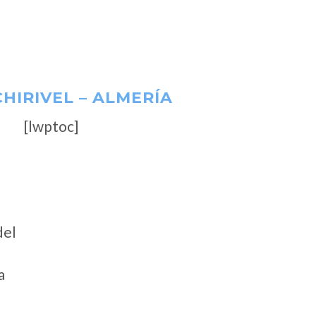
CHIRIVEL – ALMERÍA
[lwptoc]
del
a