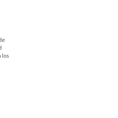
 de
d
 los