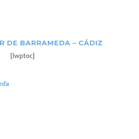
R DE BARRAMEDA – CÁDIZ
[lwptoc]
eda