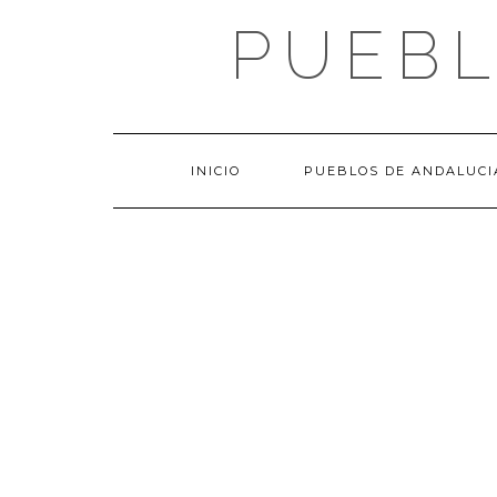
Saltar
PUEBL
al
contenido
INICIO
PUEBLOS DE ANDALUCI