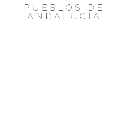
Saltar
PUEBLOS DE
al
ANDALUCIA
contenido