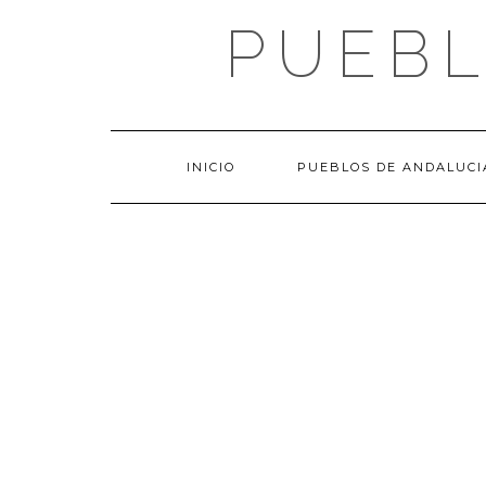
Saltar
PUEBL
al
contenido
INICIO
PUEBLOS DE ANDALUCI