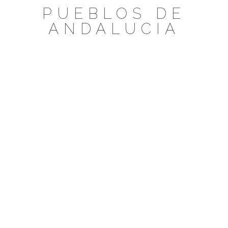
Saltar
PUEBLOS DE
al
ANDALUCIA
contenido